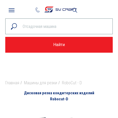
Найти
Главная
Машины для резки
RoboCut - D
/
/
Дисковая резка кондитерских изделий
Robocut-D