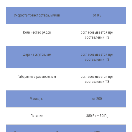
Скорость транспортера, м/мин
от 0.5
Продольная кондитерская резка Robocut-D -
это автоматический комплекс для
Количество рядов
согласовывается при
продольного реза непрерывного пласта
составлении ТЗ
кондитерской массы: мюсли, фруктовой,
протеиновой, масс типа гранола,
Ширина жгутов, мм
согласовывается при
пралиновых масс, гематогенных,
составлении ТЗ
грильяжных и др.
Габаритные размеры, мм
согласовывается при
составлении ТЗ
Масса, кг
от 200
Питание
380 Вт – 50 Гц