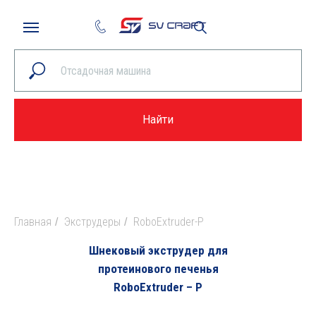
Найти
Главная
Экструдеры
RoboExtruder-P
/
/
Шнековый экструдер для
протеинового печенья
RoboExtruder – P