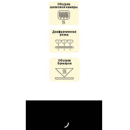
Обогрев
шнековой камеры
Диафрагменная
резка
Обогрев
бункеров
Экструдер для протеинового печенья
RoboExtruder
– P
автоматизированный
формующий комплекс, принцип работы
которого основан на непрерывном